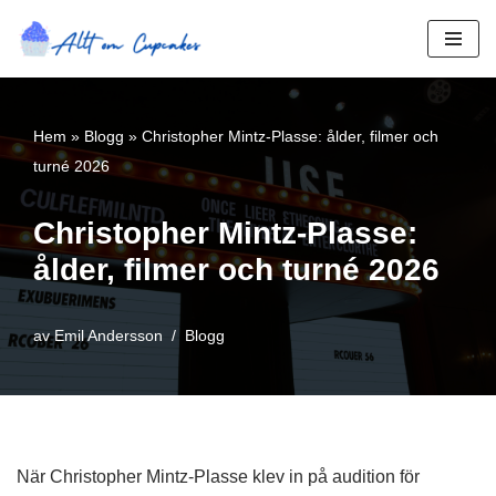
Hoppa
till
innehåll
Hem
»
Blogg
»
Christopher Mintz-Plasse: ålder, filmer och
turné 2026
Christopher Mintz-Plasse:
ålder, filmer och turné 2026
av
Emil Andersson
Blogg
När Christopher Mintz-Plasse klev in på audition för