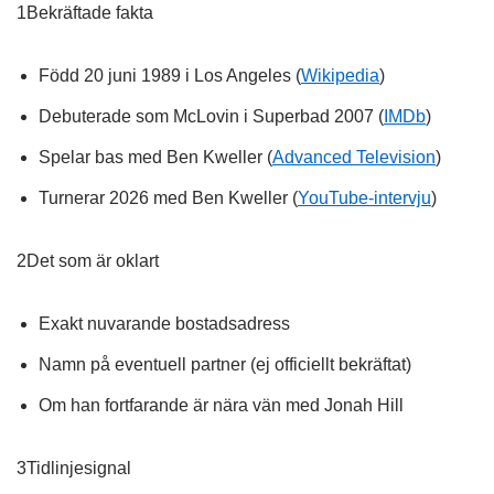
1
Bekräftade fakta
Född 20 juni 1989 i Los Angeles (
Wikipedia
)
Debuterade som McLovin i Superbad 2007 (
IMDb
)
Spelar bas med Ben Kweller (
Advanced Television
)
Turnerar 2026 med Ben Kweller (
YouTube-intervju
)
2
Det som är oklart
Exakt nuvarande bostadsadress
Namn på eventuell partner (ej officiellt bekräftat)
Om han fortfarande är nära vän med Jonah Hill
3
Tidlinjesignal