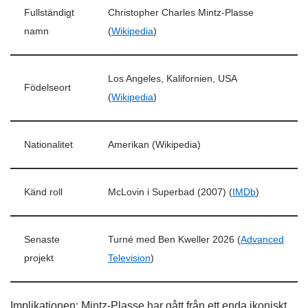
Fullständigt
Christopher Charles Mintz-Plasse
namn
(
Wikipedia
)
Los Angeles, Kalifornien, USA
Födelseort
(
Wikipedia
)
Nationalitet
Amerikan (Wikipedia)
Känd roll
McLovin i Superbad (2007) (
IMDb
)
Senaste
Turné med Ben Kweller 2026 (
Advanced
projekt
Television
)
Implikationen: Mintz-Plasse har gått från ett enda ikoniskt