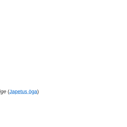
ige
(
Japetus öga
)