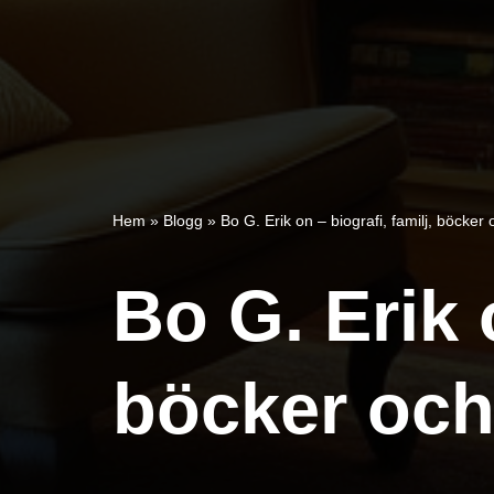
Hem
»
Blogg
»
Bo G. Erik on – biografi, familj, böcke
Bo G. Erik o
böcker oc