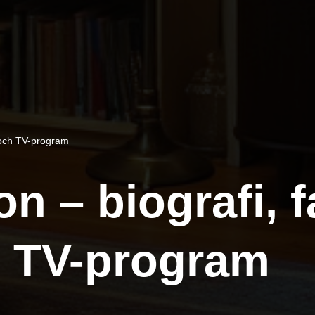
r och TV-program
n – biografi, f
h TV-program