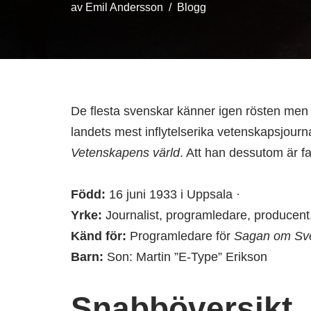
av
Emil Andersson
Blogg
De flesta svenskar känner igen rösten men 
landets mest inflytelserika vetenskapsjourn
Vetenskapens värld
. Att han dessutom är fa
Född:
16 juni 1933 i Uppsala ·
Yrke:
Journalist, programledare, producent, 
Känd för:
Programledare för
Sagan om Sve
Barn:
Son: Martin ”E-Type” Erikson
Snabböversikt