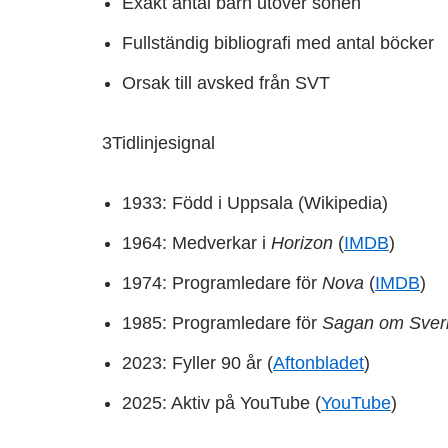
Exakt antal barn utöver sonen
Fullständig bibliografi med antal böcker
Orsak till avsked från SVT
3
Tidlinjesignal
1933: Född i Uppsala (Wikipedia)
1964: Medverkar i
Horizon
(
IMDB
)
1974: Programledare för
Nova
(
IMDB
)
1985: Programledare för
Sagan om Sver
2023: Fyller 90 år (
Aftonbladet
)
2025: Aktiv på YouTube (
YouTube
)