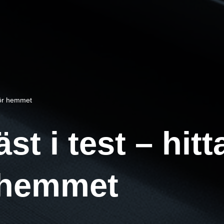
 för hemmet
t i test – hitta
 hemmet