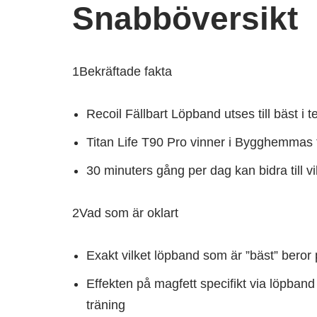
Snabböversikt
1
Bekräftade fakta
Recoil Fällbart Löpband utses till bäst i t
Titan Life T90 Pro vinner i Bygghemma
30 minuters gång per dag kan bidra till 
2
Vad som är oklart
Exakt vilket löpband som är ”bäst” beror
Effekten på magfett specifikt via löpban
träning