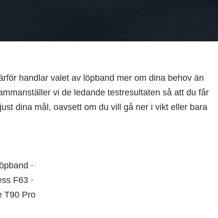
 därför handlar valet av löpband mer om dina behov än
mmanställer vi de ledande testresultaten så att du får
ust dina mål, oavsett om du vill gå ner i vikt eller bara
·
Löpband ·
ess F63 ·
e T90 Pro