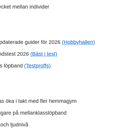
ycket mellan individer
ppdaterade guider för 2026
(Hobbyhallen)
bandstest 2026
(Bäst i test)
ets löpband
(Testproffs)
tas öka i takt med fler hemmagym
ligare på mellanklasslöpband
 och ljudnivå