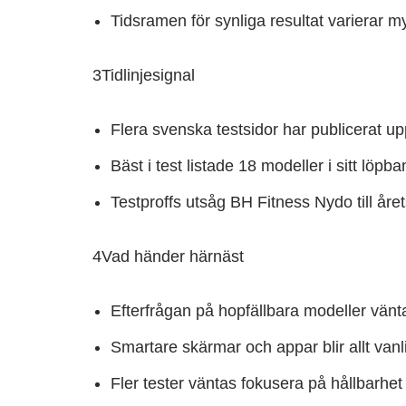
Tidsramen för synliga resultat varierar m
3
Tidlinjesignal
Flera svenska testsidor har publicerat u
Bäst i test listade 18 modeller i sitt löp
Testproffs utsåg BH Fitness Nydo till år
4
Vad händer härnäst
Efterfrågan på hopfällbara modeller vän
Smartare skärmar och appar blir allt van
Fler tester väntas fokusera på hållbarhet