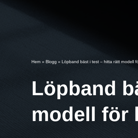
Hem
»
Blogg
»
Löpband bäst i test – hitta rätt modell
Löpband bäs
modell för