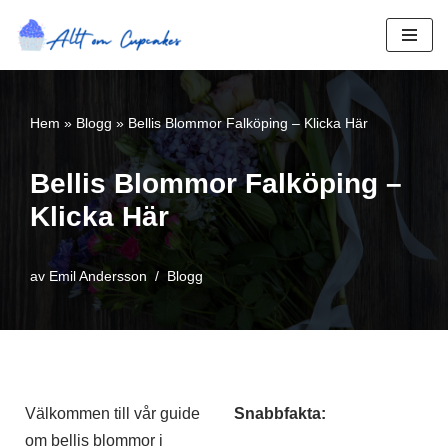
Hoppa
till
innehåll
Hem
»
Blogg
»
Bellis Blommor Falköping – Klicka Här
Bellis Blommor Falköping –
Klicka Här
av
Emil Andersson
Blogg
Välkommen till vår guide
Snabbfakta:
om bellis blommor i